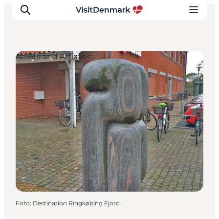
Artists and Artisans
Inspiration
Resmål
Aktiviteter
Övernatta
Planera resan
Foto
:
Destination Ringkøbing Fjord