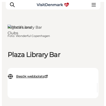
Nightlife and
Clubs
Foto
:
Wonderful Copenhagen
Inspiration
Resmål
Aktiviteter
Plaza Library Bar
Övernatta
Planera resan
Besök webbplats