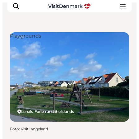
Playgrounds
Inspiration
Resmål
Aktiviteter
Övernatta
Planera resan
Lohals, Funen and the Islands
Foto
:
VisitLangeland