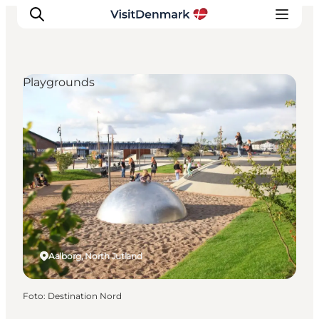
Playgrounds
Inspiration
Resmål
Aktiviteter
Övernatta
Planera resan
Aalborg, North Jutland
Foto
:
Destination Nord