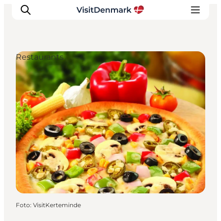
Restaurants
Inspiration
Resmål
Aktiviteter
Övernatta
Planera resan
Foto
:
VisitKerteminde