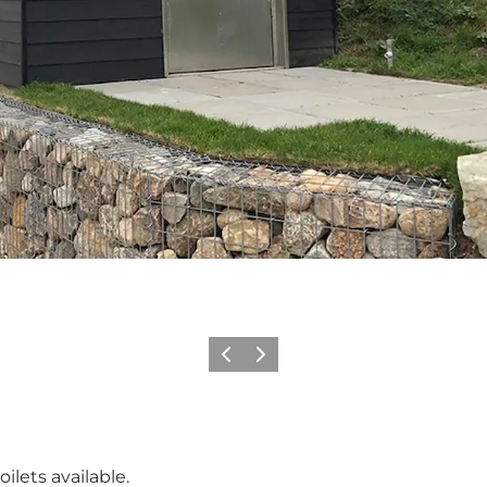
Föregående
Nästa
ilets available.