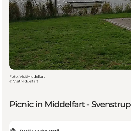
Foto
:
VIsitMiddelfart
©
VisitMiddelfart
Picnic in Middelfart - Svenstru