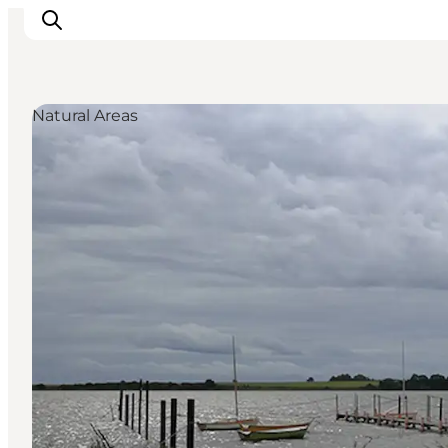
Natural Areas
Inspiration
Resmål
Aktiviteter
Övernatta
Planera resan