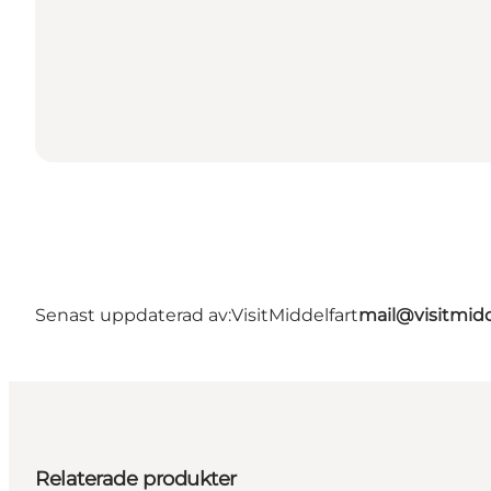
Senast uppdaterad av:
VisitMiddelfart
mail@visitmidd
Relaterade produkter