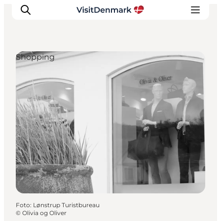
Shopping
Inspiration
Resmål
Aktiviteter
Övernatta
Planera resan
Foto
:
Lønstrup Turistbureau
©
Olivia og Oliver