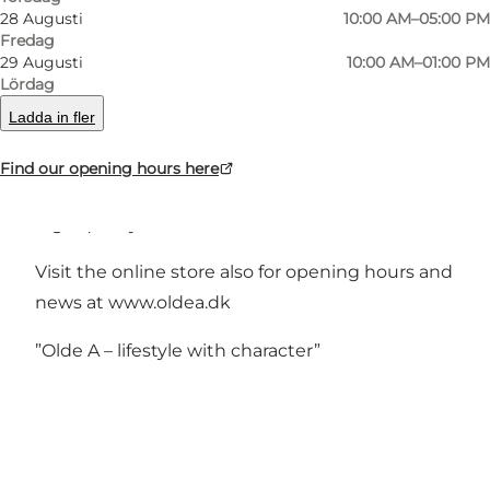
28 Augusti
10:00 AM–05:00 PM
Fredag
29 Augusti
10:00 AM–01:00 PM
Olde A is a small, hygge lifestyle shop that
Lördag
opened up its doors in one of the old
Ladda in fler
agricultural buildings on Rønhave in 2013.
Find our opening hours here
Olde A offers different kind of goods, always of a
high quality.
Visit the online store also for opening hours and
news at
www.oldea.dk
”Olde A – lifestyle with character”