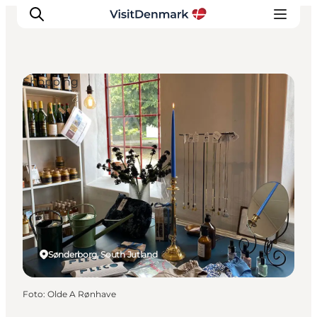
Shopping
Inspiration
Resmål
Aktiviteter
Övernatta
Planera resan
Sønderborg, South Jutland
Foto
:
Olde A Rønhave