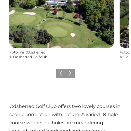
Foto
:
VisitOdsherred
Foto
:
©
Odsherred Golfklub
©
Odsh
Föregående
Nästa
Odsherred Golf Club offers two lovely courses in
scenic correlation with nature. A varied 18-hole
course where the holes are meandering
through mixed hardwood and coniferous