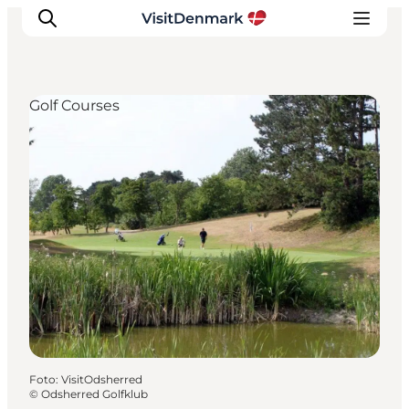
Golf Courses
Inspiration
Resmål
Aktiviteter
Övernatta
Planera resan
Foto
:
VisitOdsherred
©
Odsherred Golfklub