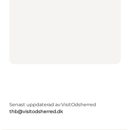
Senast uppdaterad av:
VisitOdsherred
thb@visitodsherred.dk