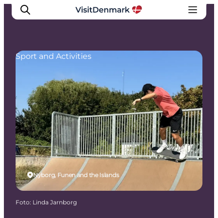
Sport and Activities
Inspiration
Resmål
Aktiviteter
Övernatta
Planera resan
Nyborg, Funen and the Islands
Foto
:
Linda Jarnborg