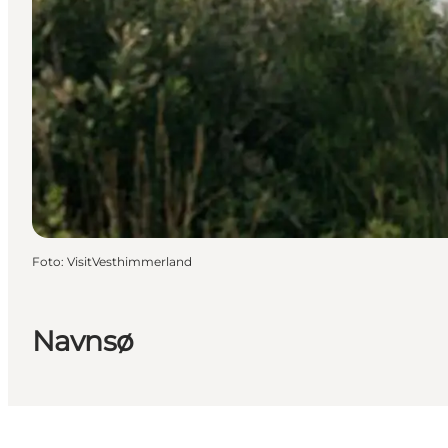
Foto
:
VisitVesthimmerland
Navnsø