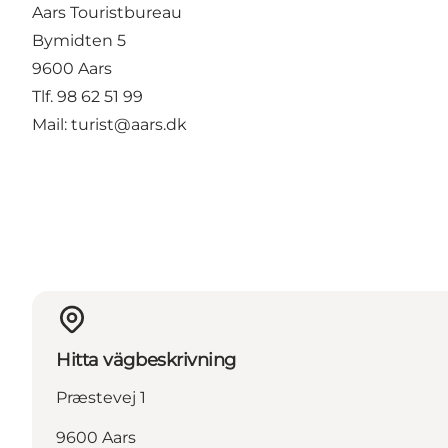
Aars Touristbureau
Bymidten 5
9600 Aars
Tlf. 98 62 51 99
Mail: turist@aars.dk
Hitta vägbeskrivning
Præstevej 1
9600 Aars