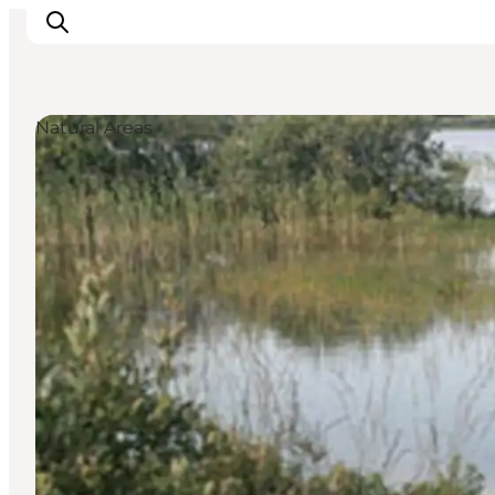
Natural Areas
Inspiration
Resmål
Aktiviteter
Övernatta
Planera resan