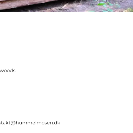
e woods.
ntakt@hummelmosen.dk