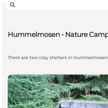
Hummelmosen - Nature Camps
Inspiration
Resmål
Aktiviteter
There are two cosy shelters in Hummelmosen,
Övernatta
Planera resan
Shelters & Nature Camps