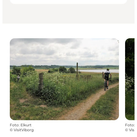
Foto
:
Elkurt
Foto
:
©
VisitViborg
©
Visi