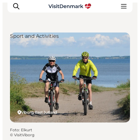
Sport and Activities
Inspiration
Resmål
Aktiviteter
Övernatta
Planera resan
Viborg, East Jutland
Foto
:
Elkurt
©
VisitViborg