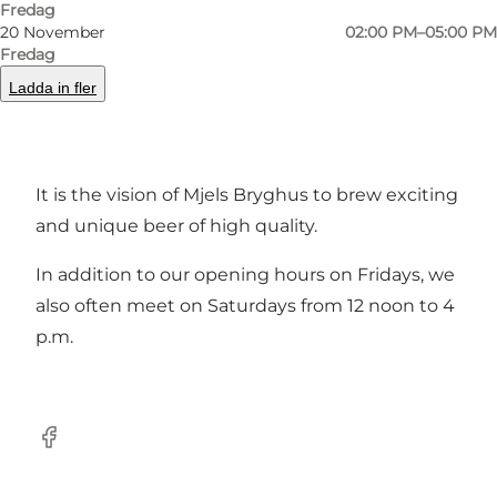
Fredag
20 November
02:00 PM–05:00 PM
The small family operated brewery is situated in
Fredag
the village Mjels.
Ladda in fler
We love beer; love brewing it a love you can
taste.
It is the vision of Mjels Bryghus to brew exciting
and unique beer of high quality.
In addition to our opening hours on Fridays, we
also often meet on Saturdays from 12 noon to 4
p.m.
facebook