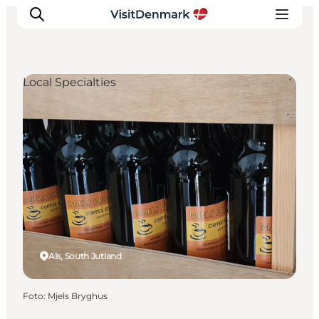
Local Specialties
Inspiration
Resmål
Aktiviteter
Övernatta
Planera resan
Als, South Jutland
Foto
:
Mjels Bryghus