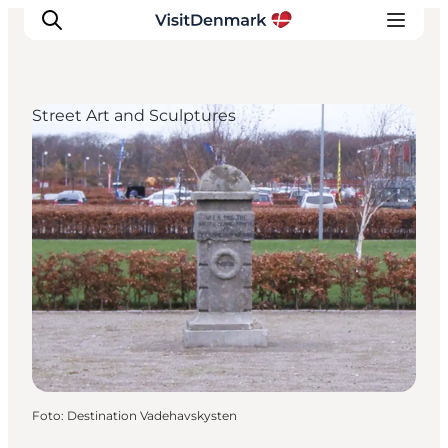
Street Art and Sculptures
Inspiration
Resmål
Aktiviteter
Övernatta
Planera resan
Foto
:
Destination Vadehavskysten