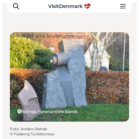
Street Art and Sculptures
Inspiration
Resmål
Aktiviteter
Övernatta
Planera resan
Ryslinge, Funen and the Islands
Foto
:
Anders Rehde
©
Faaborg Turistbureau