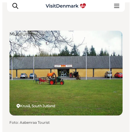
Museums
Inspiration
Resmål
Aktiviteter
Övernatta
Planera resan
Kruså, South Jutland
Foto
:
Aabenraa Tourist