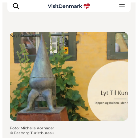
Sightseeing
Inspiration
Resmål
Aktiviteter
Övernatta
Planera resan
Foto
:
Michella Kornager
©
Faaborg Turistbureau