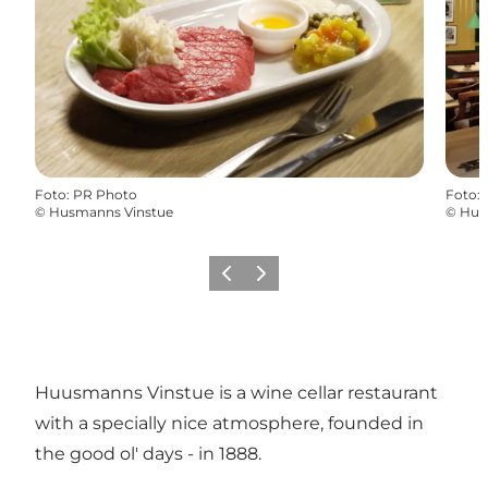
Foto
:
PR Photo
Foto
:
©
Husmanns Vinstue
©
Hus
Föregående
Nästa
Huusmanns Vinstue is a wine cellar restaurant
with a specially nice atmosphere, founded in
the good ol' days - in 1888.