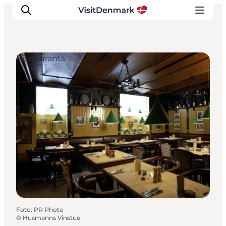
Restaurants
Inspiration
Resmål
Aktiviteter
Övernatta
Planera resan
Foto
:
PR Photo
©
Husmanns Vinstue