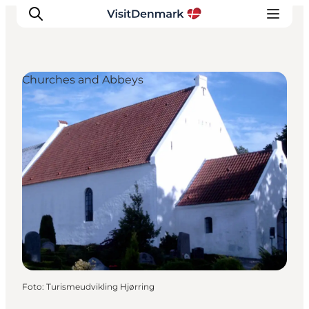
Churches and Abbeys
Inspiration
Resmål
Aktiviteter
Övernatta
Planera resan
Foto
:
Turismeudvikling Hjørring