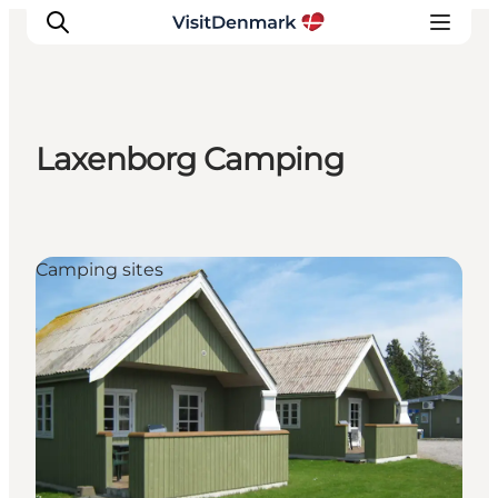
Laxenborg Camping
Inspiration
Resmål
Aktiviteter
Camping sites
Övernatta
Planera resan