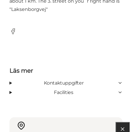
about 1 km. The 3. street on you´r right hand is
"Laksenborgvej"
Facebook
Läs mer
Kontaktuppgifter
Facilities