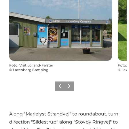
Foto
:
Visit Lolland-Falster
Foto
:
©
Laxenborg Camping
©
Lax
Föregående
Nästa
Along "Marielyst Strandvej" to roundabout, turn
direction "Sildestrup" along "Stovby Ringvej" to