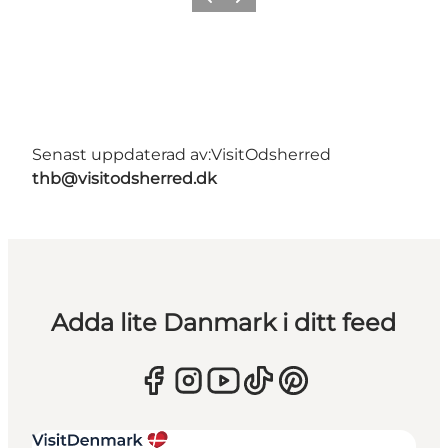
Föregående
Nästa
Senast uppdaterad av:
VisitOdsherred
thb@visitodsherred.dk
Adda lite Danmark i ditt feed