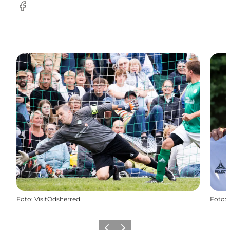
Facebook
Foto
:
VisitOdsherred
Foto
: