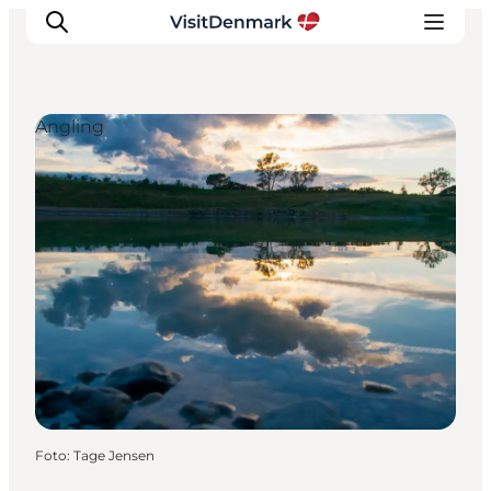
Angling
Inspiration
Resmål
Aktiviteter
Övernatta
Planera resan
Foto
:
Tage Jensen