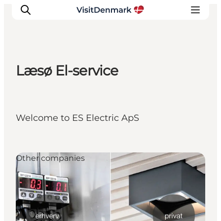
Læsø El-service
Inspiration
Resmål
Aktiviteter
Welcome to ES Electric ApS
Övernatta
Planera resan
Other companies