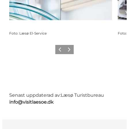
Foto
:
Læsø El-Service
Foto
:
Föregående
Nästa
Senast uppdaterad av:
Læsø Turistbureau
info@visitlaesoe.dk