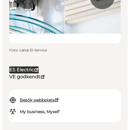
Læsø, North Jutland
Foto
:
Læsø El-Service
ES Electric
VE godkendt
Besök webbplats
My business, Myself