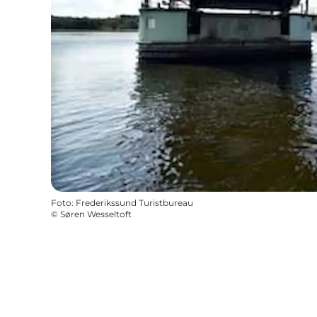
Foto
:
Frederikssund Turistbureau
©
Søren Wesseltoft