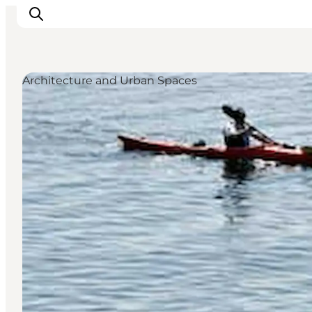
Architecture and Urban Spaces
Inspiration
Resmål
Aktiviteter
Övernatta
Planera resan