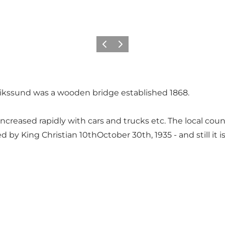
Föregående
Nästa
derikssund was a wooden bridge established 1868.
y increased rapidly with cars and trucks etc. The local co
y King Christian 10thOctober 30th, 1935 - and still it i