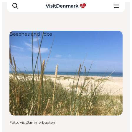
Beaches and lidos
Inspiration
Resmål
Aktiviteter
Övernatta
Planera resan
Foto
:
VisitJammerbugten