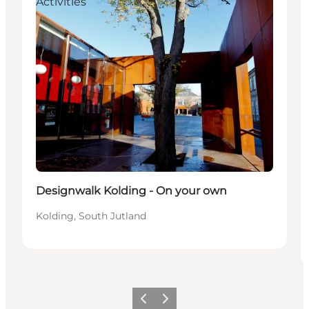
Activities
Designwalk Kolding - On your own
Kolding, South Jutland
Föregående
Nästa