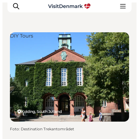
DIY Tours
Inspiration
Resmål
Aktiviteter
Övernatta
Planera resan
Kolding, South Jutland
Foto
:
Destination Trekantområdet