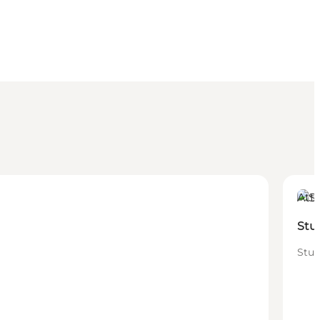
Attr
Stu
Stub