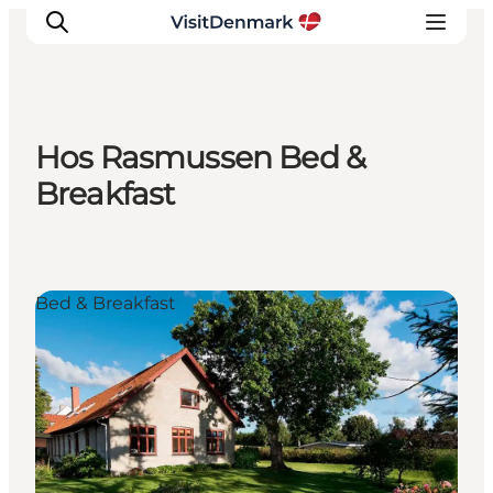
Hos Rasmussen Bed &
Inspiration
Breakfast
Resmål
Aktiviteter
Övernatta
Bed & Breakfast
Planera resan