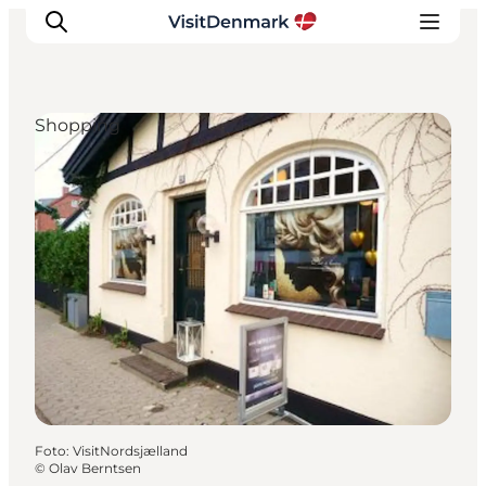
Shopping
Inspiration
Resmål
Aktiviteter
Övernatta
Planera resan
Foto
:
VisitNordsjælland
©
Olav Berntsen