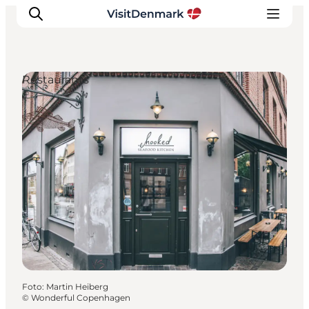
Restaurants
Inspiration
Resmål
Aktiviteter
Övernatta
Planera resan
Foto
:
Martin Heiberg
©
Wonderful Copenhagen