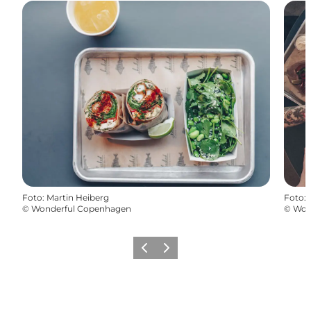
Foto
:
Martin Heiberg
Foto
:
©
Wonderful Copenhagen
©
Won
Föregående
Nästa