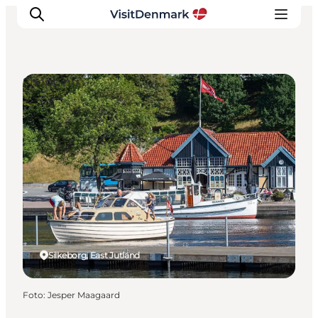
Shopping
Inspiration
Resmål
Aktiviteter
Övernatta
Planera resan
Silkeborg, East Jutland
Foto
:
Jesper Maagaard