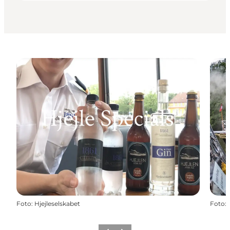
Foto
:
Hjejleselskabet
Foto
: