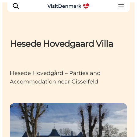
Hesede Hovedgaard Villa
Inspiration
Resmål
Aktiviteter
Hesede Hovedgård – Parties and
Övernatta
Accommodation near Gisselfeld
Planera resan
Bed & Breakfast