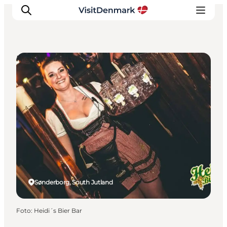
Nightlife and Clubs
Inspiration
Resmål
Aktiviteter
Övernatta
Planera resan
Sønderborg, South Jutland
Foto
:
Heidi´s Bier Bar