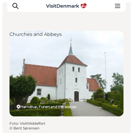
Churches and Abbeys
Inspiration
Resmål
Aktiviteter
Övernatta
Planera resan
Harndrup, Funen and the Islands
Foto
:
VisitMiddelfart
©
Bent Sørensen