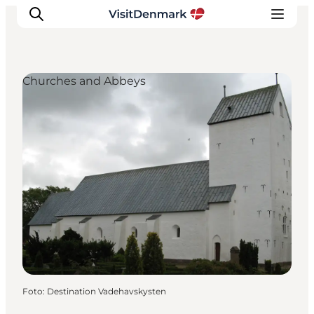
Churches and Abbeys
Inspiration
Resmål
Aktiviteter
Övernatta
Planera resan
Foto
:
Destination Vadehavskysten