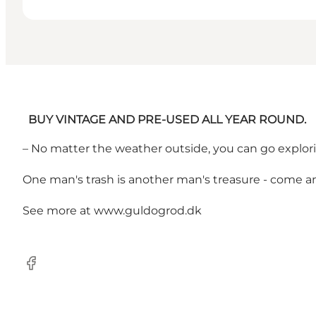
BUY VINTAGE AND PRE-USED ALL YEAR ROUND.
– No matter the weather outside, you can go explorin
One man's trash is another man's treasure - come an
See more at
www.guldogrod.dk
Facebook