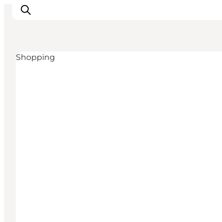
Shopping
Inspiration
Resmål
Aktiviteter
Övernatta
Planera resan