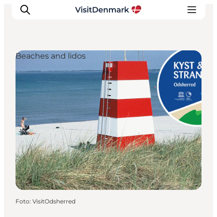
Beaches and lidos
Inspiration
Resmål
Aktiviteter
Övernatta
Planera resan
Foto
:
VisitOdsherred