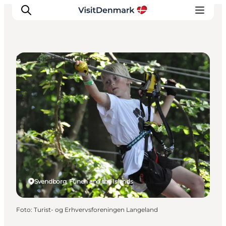
Sport and Activities
Inspiration
Resmål
Aktiviteter
Övernatta
Planera resan
Svendborg, Funen and the Islands
Foto
:
Turist- og Erhvervsforeningen Langeland