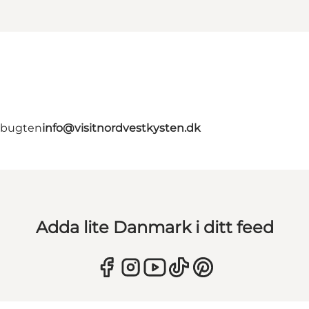
rbugten
info@visitnordvestkysten.dk
Adda lite Danmark i ditt feed