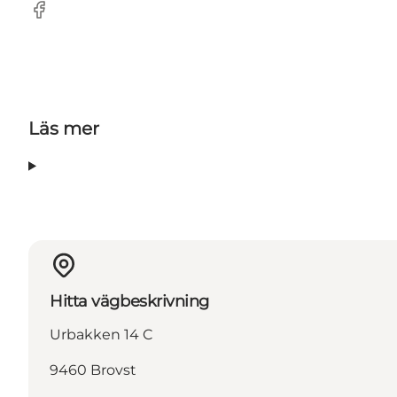
Facebook
Läs mer
Hitta vägbeskrivning
Urbakken 14 C
9460 Brovst