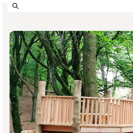
Playgrounds
Inspiration
Resmål
Aktiviteter
Övernatta
Planera resan