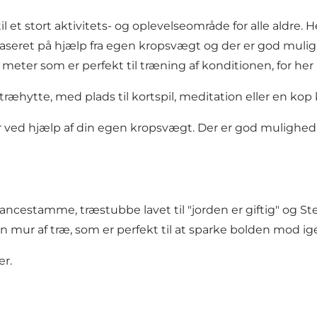
et stort aktivitets- og oplevelseområde for alle aldre. He
baseret på hjælp fra egen kropsvægt og der er god muli
 meter som er perfekt til træning af konditionen, for he
æhytte, med plads til kortspil, meditation eller en kop ka
er ved hjælp af din egen kropsvægt. Der er god mulighed 
cestamme, træstubbe lavet til "jorden er giftig" og Steens
n mur af træ, som er perfekt til at sparke bolden mod ig
er
.