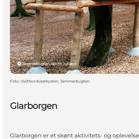
Jammerbugten, North Jutland
Foto
:
VisitNordvestkysten, Jammerbugten
Glarborgen
Glarborgen er et skønt aktivitets- og opleve