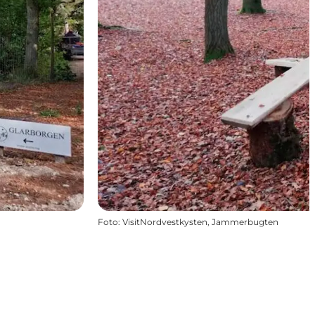
Foto
:
VisitNordvestkysten, Jammerbugten