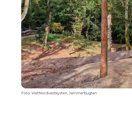
Foto
:
VisitNordvestkysten, Jammerbugten