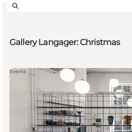
Gallery Langager: Christmas
Inspiration
Resmål
Aktiviteter
Events
Övernatta
Planera resan