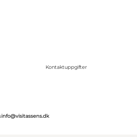
Kontaktuppgifter
s
info@visitassens.dk