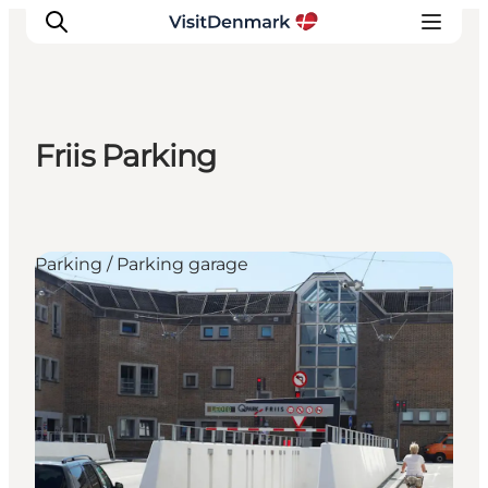
Friis Parking
Inspiration
Resmål
Aktiviteter
Parking / Parking garage
Övernatta
Planera resan