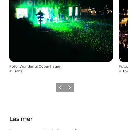
Foto
:
Wonderful Copenhagen
Foto
:
©
Tivoli
©
Tivol
Föregående
Nästa
Läs mer