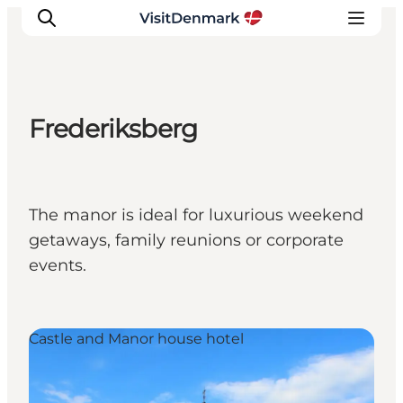
Frederiksberg
Inspiration
Resmål
Aktiviteter
The manor is ideal for luxurious weekend
Övernatta
getaways, family reunions or corporate
Planera resan
events.
Castle and Manor house hotel