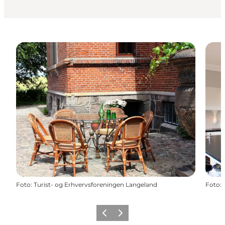
Foto
:
Turist- og Erhvervsforeningen Langeland
Foto
:
Föregående
Nästa