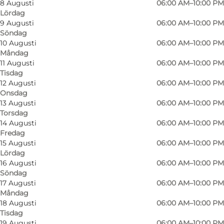
8 Augusti
06:00 AM–10:00 PM
Lördag
9 Augusti
06:00 AM–10:00 PM
Söndag
10 Augusti
06:00 AM–10:00 PM
Måndag
11 Augusti
06:00 AM–10:00 PM
Tisdag
Fiskbæk Farmshop is connected to a classic
12 Augusti
06:00 AM–10:00 PM
Onsdag
Danish dairy farm at the agricultural school
13 Augusti
06:00 AM–10:00 PM
in Gråsten. From here, milk is drained and
Torsdag
pasteurized, fresh from the milking robots.
14 Augusti
06:00 AM–10:00 PM
Fredag
15 Augusti
06:00 AM–10:00 PM
Fresh eggs from the school's free-range
Lördag
chickens on grass, are sold in the shop, as well
16 Augusti
06:00 AM–10:00 PM
as fruit must from Hestehavegaard.
Söndag
17 Augusti
06:00 AM–10:00 PM
Måndag
The farm shop is located at Gråsten Agricultural
18 Augusti
06:00 AM–10:00 PM
School, in connection with the school's
Tisdag
agriculture. There is thus a good connection
19 Augusti
06:00 AM–10:00 PM