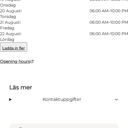
Onsdag
between the production and the finished
20 Augusti
06:00 AM–10:00 PM
product. The school's farm is always open, and is
Torsdag
21 Augusti
06:00 AM–10:00 PM
happy to give a tour of the nearby stables.
Fredag
22 Augusti
06:00 AM–10:00 PM
Lördag
Ladda in fler
facebook
Opening hours
Läs mer
Kontaktuppgifter