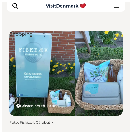
Shopping
Inspiration
Resmål
Aktiviteter
Övernatta
Planera resan
Gråsten, South Jutland
Foto
:
Fiskbæk Gårdbutik