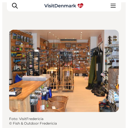
Shopping
Inspiration
Resmål
Aktiviteter
Övernatta
Planera resan
Foto
:
VisitFredericia
©
Fish & Outdoor Fredericia