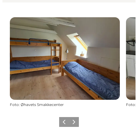
Foto
:
Øhavets Smakkecenter
Foto
:
Föregående
Nästa