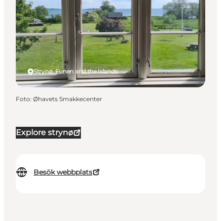
Strynø, Funen and the Islands
Foto
:
Øhavets Smakkecenter
Explore strynø
Besök webbplats