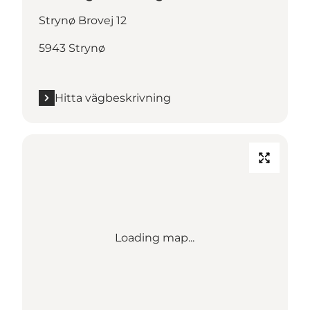
Strynø Brovej 12
5943 Strynø
Hitta vägbeskrivning
Loading map...