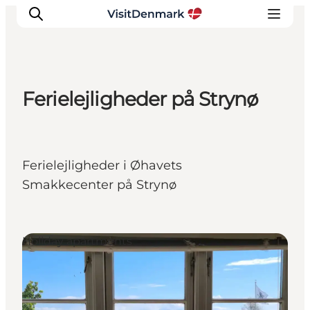
Ferielejligheder på Strynø
Inspiration
Resmål
Aktiviteter
Ferielejligheder i Øhavets
Övernatta
Smakkecenter på Strynø
Planera resan
Holiday apartments