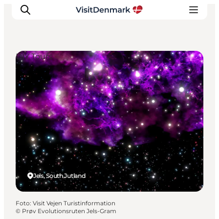
DIY Tours
Inspiration
Resmål
Aktiviteter
Övernatta
Planera resan
Jels, South Jutland
Foto
:
Visit Vejen Turistinformation
©
Prøv Evolutionsruten Jels-Gram