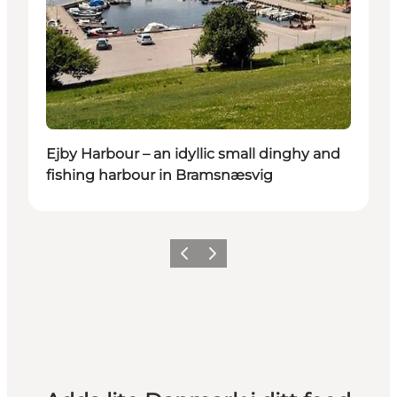
Ejby Harbour – an idyllic small dinghy and
fishing harbour in Bramsnæsvig
Föregående
Nästa