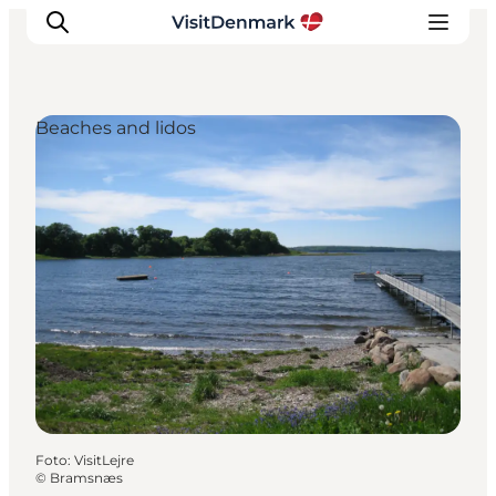
Beaches and lidos
Inspiration
Resmål
Aktiviteter
Övernatta
Planera resan
Foto
:
VisitLejre
©
Bramsnæs