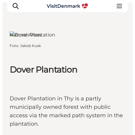
Sydthy, North
Jutland
Natural Areas
Foto
:
Jakob Kusk
Inspiration
Resmål
Aktiviteter
Dover Plantation
Övernatta
Planera resan
Dover Plantation in Thy is a partly
municipally owned forest with public
access via the marked path system in the
plantation.